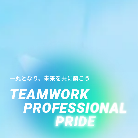
一丸となり、未来を共に築こう
T
E
A
M
W
O
R
K
P
R
O
F
E
S
S
I
O
N
A
L
P
R
I
D
E